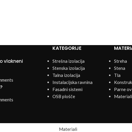
KATEGORIJE
MATERI
o vlakneni
Strešna izolacija
Streha
Stenska izolacija
Stena
Talna izolacija
Tla
mments
Instalacijska ravnina
Konstrukc
k?
Fasadni sistemi
Parne ovi
OSB plošče
Materiali
mments
Materiali