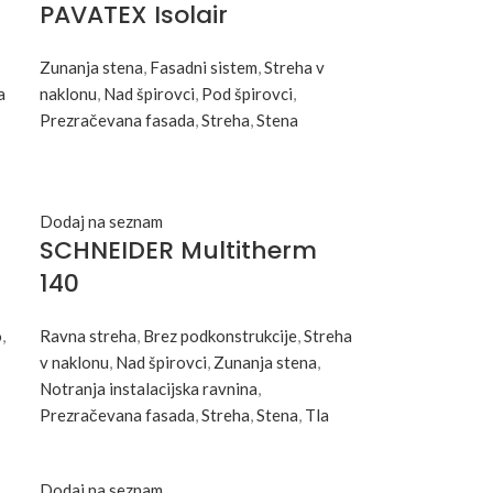
PAVATEX Isolair
Zunanja stena
,
Fasadni sistem
,
Streha v
a
naklonu
,
Nad špirovci
,
Pod špirovci
,
Prezračevana fasada
,
Streha
,
Stena
Dodaj na seznam
SCHNEIDER Multitherm
140
o
,
Ravna streha
,
Brez podkonstrukcije
,
Streha
v naklonu
,
Nad špirovci
,
Zunanja stena
,
Notranja instalacijska ravnina
,
Prezračevana fasada
,
Streha
,
Stena
,
Tla
Dodaj na seznam