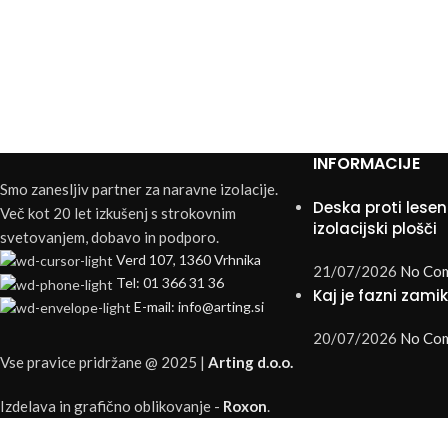
INFORMACIJE
Smo zanesljiv partner za naravne izolacije.
Deska proti lesen
Več kot 20 let izkušenj s strokovnim
izolacijski plošči
svetovanjem, dobavo in podporo.
Verd 107, 1360 Vrhnika
21/07/2026
No Co
Tel: 01 366 31 36
Kaj je fazni zami
E-mail: info@arting.si
20/07/2026
No Co
Vse pravice pridržane @ 2025 |
Arting d.o.o.
Izdelava in grafično oblikovanje -
Roxon
.