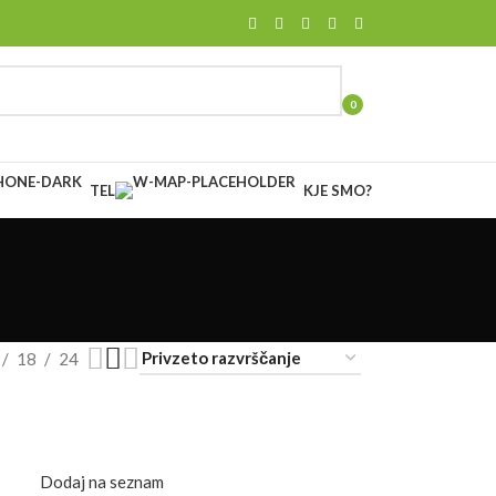
0
items
TEL
KJE SMO?
18
24
Dodaj na seznam