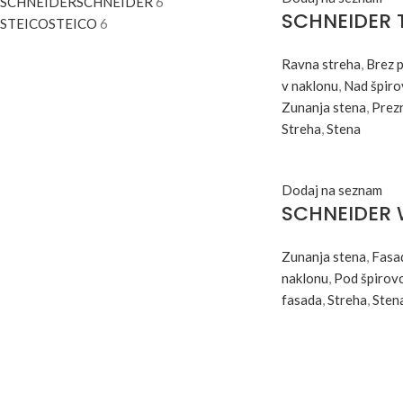
SCHNEIDER
SCHNEIDER
6
SCHNEIDER 
STEICO
STEICO
6
Ravna streha
,
Brez 
v naklonu
,
Nad špiro
Zunanja stena
,
Prez
Streha
,
Stena
Dodaj na seznam
SCHNEIDER 
Zunanja stena
,
Fasad
naklonu
,
Pod špirovc
fasada
,
Streha
,
Sten