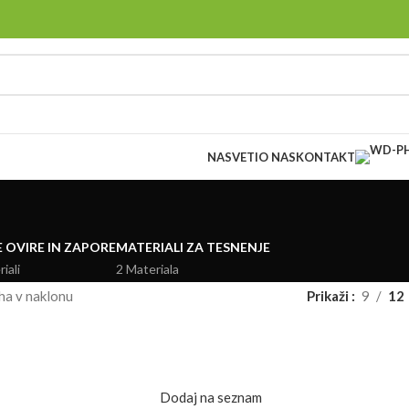
NASVETI
O NAS
KONTAKT
 OVIRE IN ZAPORE
MATERIALI ZA TESNENJE
iali
2 Materiala
ha v naklonu
Prikaži
9
12
Dodaj na seznam