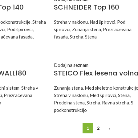
Top 140
SCHNEIDER Top 160
podkonstrukcije
,
Streha
Streha v naklonu
,
Nad špirovci
,
Pod
vci
,
Pod špirovci
,
špirovci
,
Zunanja stena
,
Prezračevana
račevana fasada
,
fasada
,
Streha
,
Stena
Dodaj na seznam
WALL180
STEICO Flex lesena voln
ni sistem
,
Streha v
Zunanja stena
,
Med skeletno konstrukcij
i
,
Prezračevana
Streha v naklonu
,
Med špirovci
,
Stena
,
a
Predelna stena
,
Streha
,
Ravna streha
,
S
podkonstrukcijo
1
2
→