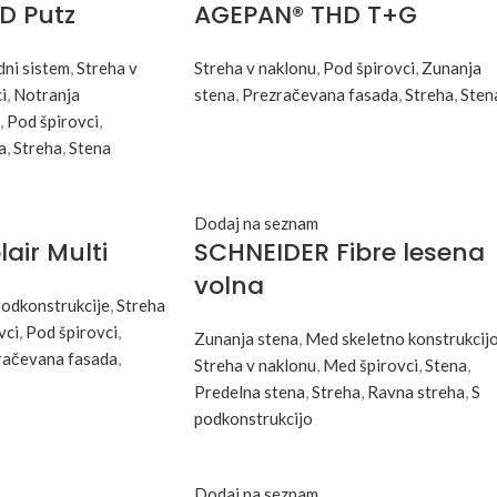
D Putz
AGEPAN® THD T+G
ni sistem
,
Streha v
Streha v naklonu
,
Pod špirovci
,
Zunanja
i
,
Notranja
stena
,
Prezračevana fasada
,
Streha
,
Sten
,
Pod špirovci
,
a
,
Streha
,
Stena
Dodaj na seznam
air Multi
SCHNEIDER Fibre lesena
volna
podkonstrukcije
,
Streha
vci
,
Pod špirovci
,
Zunanja stena
,
Med skeletno konstrukcij
račevana fasada
,
Streha v naklonu
,
Med špirovci
,
Stena
,
Predelna stena
,
Streha
,
Ravna streha
,
S
podkonstrukcijo
Dodaj na seznam