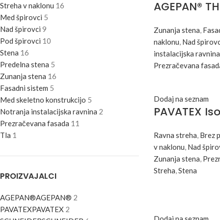
AGEPAN® TH
Streha v naklonu
16
Med špirovci
5
Nad špirovci
9
Zunanja stena
,
Fasad
Pod špirovci
10
naklonu
,
Nad špirovc
Stena
16
instalacijska ravnina
Predelna stena
5
Prezračevana fasad
Zunanja stena
16
Fasadni sistem
5
Dodaj na seznam
Med skeletno konstrukcijo
5
PAVATEX Isol
Notranja instalacijska ravnina
2
Prezračevana fasada
11
Tla
1
Ravna streha
,
Brez 
v naklonu
,
Nad špiro
Zunanja stena
,
Prez
Streha
,
Stena
PROIZVAJALCI
AGEPAN®
AGEPAN®
2
PAVATEX
PAVATEX
2
Dodaj na seznam