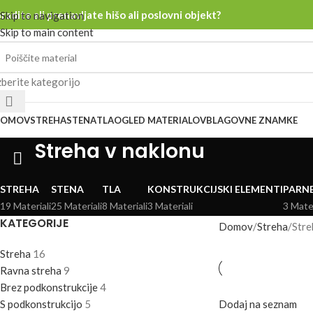
radite ali prenavljate hišo ali poslovni objekt?
Skip to navigation
Skip to main content
zberite kategorijo
DOMOV
STREHA
STENA
TLA
OGLED MATERIALOV
BLAGOVNE ZNAMKE
Streha v naklonu
STREHA
STENA
TLA
KONSTRUKCIJSKI ELEMENTI
PARNE
19 Materiali
25 Materiali
8 Materiali
3 Materiali
3 Mater
KATEGORIJE
Domov
Streha
Stre
Streha
16
Ravna streha
9
Brez podkonstrukcije
4
S podkonstrukcijo
5
Dodaj na seznam