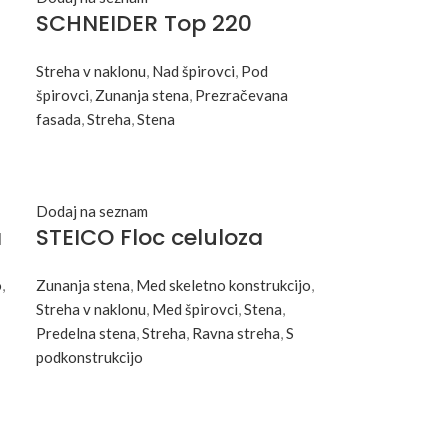
SCHNEIDER Top 220
Streha v naklonu
,
Nad špirovci
,
Pod
špirovci
,
Zunanja stena
,
Prezračevana
fasada
,
Streha
,
Stena
Dodaj na seznam
a
STEICO Floc celuloza
o
,
Zunanja stena
,
Med skeletno konstrukcijo
,
Streha v naklonu
,
Med špirovci
,
Stena
,
Predelna stena
,
Streha
,
Ravna streha
,
S
podkonstrukcijo