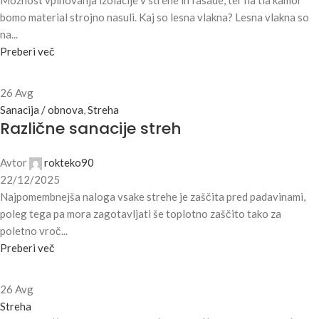
Možnost vpihovanja izolacije v strehe in fasade, ter na tla kamor
bomo material strojno nasuli. Kaj so lesna vlakna? Lesna vlakna so
na...
Preberi več
26
Avg
Sanacija / obnova
,
Streha
Različne sanacije streh
Avtor
rokteko90
22/12/2025
Najpomembnejša naloga vsake strehe je zaščita pred padavinami,
poleg tega pa mora zagotavljati še toplotno zaščito tako za
poletno vroč...
Preberi več
26
Avg
Streha