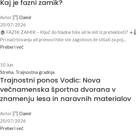
Kaj je fazni zamik?
Avtor
Damir
20/07/2026
🏠 FAZNI ZAMIK – Ključ do hladne hiše ali le mit iz preteklosti? ☀️🌡️
Pri načrtovanju ali prenovi hiše ste zagotovo že slišali za poj...
Preberi več
10
Jun
Streha
,
Trajnostna gradnja
Trajnostni ponos Vodic: Nova
večnamenska športna dvorana v
znamenju lesa in naravnih materialov
Avtor
Damir
20/07/2026
Preberi več