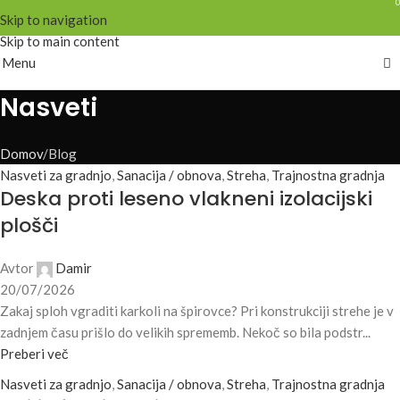
0
0
Skip to navigation
Skip to main content
Menu
Nasveti
Domov
Blog
Nasveti za gradnjo
,
Sanacija / obnova
,
Streha
,
Trajnostna gradnja
Deska proti leseno vlakneni izolacijski
plošči
Avtor
Damir
20/07/2026
Zakaj sploh vgraditi karkoli na špirovce? Pri konstrukciji strehe je v
zadnjem času prišlo do velikih sprememb. Nekoč so bila podstr...
Preberi več
Nasveti za gradnjo
,
Sanacija / obnova
,
Streha
,
Trajnostna gradnja