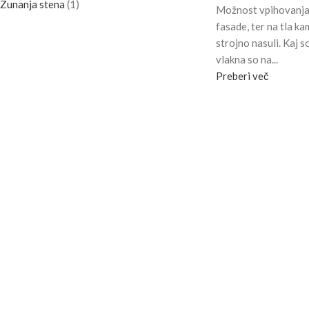
Zunanja stena
(1)
Možnost vpihovanja i
fasade, ter na tla k
strojno nasuli. Kaj 
vlakna so na...
Preberi več