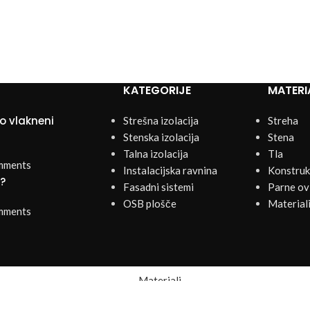
KATEGORIJE
MATERI
o vlakneni
Strešna izolacija
Streha
Stenska izolacija
Stena
Talna izolacija
Tla
mments
Instalacijska ravnina
Konstrukc
k?
Fasadni sistemi
Parne ovi
OSB plošče
Materiali
mments
Materiali
Kontakt