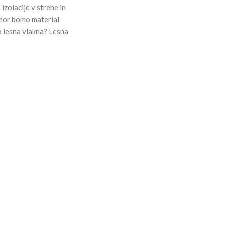
zolacije v strehe in
amor bomo material
so lesna vlakna? Lesna