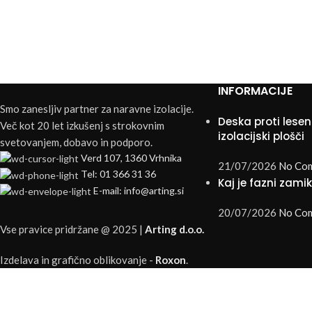
INFORMACIJE
Smo zanesljiv partner za naravne izolacije.
Deska proti lesen
Več kot 20 let izkušenj s strokovnim
izolacijski plošči
svetovanjem, dobavo in podporo.
Verd 107, 1360 Vrhnika
21/07/2026
No Co
Tel: 01 366 31 36
Kaj je fazni zami
E-mail: info@arting.si
20/07/2026
No Co
Vse pravice pridržane @ 2025 |
Arting d.o.o.
Izdelava in grafično oblikovanje -
Roxon
.