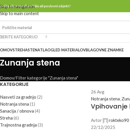
radite ali prenavljate hišo ali poslovni objekt?
Skip to navigation
Skip to main content
ZBERITE KATEGORIJO
DOMOV
STREHA
STENA
TLA
OGLED MATERIALOV
BLAGOVNE ZNAMKE
Zunanja stena
Domov
Filter kategorije "Zunanja stena"
KATEGORIJE
26
Avg
Nasveti za gradnjo
(2)
Notranja stena
,
Zuna
Notranja stena
(1)
Vpihovanje 
Sanacija / obnova
(4)
Streha
(6)
Avtor
rokteko90
Trajnostna gradnja
(3)
22/12/2025