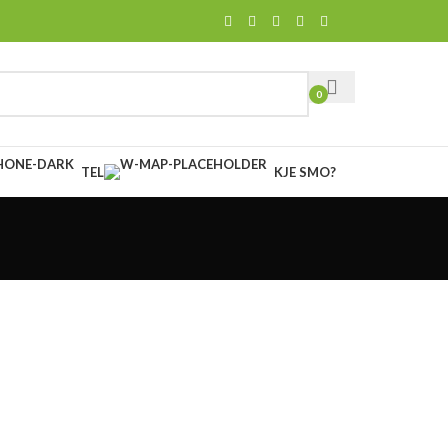
0
items
TEL
KJE SMO?