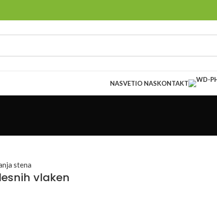
NASVETI
O NAS
KONTAKT
nja stena
lesnih vlaken