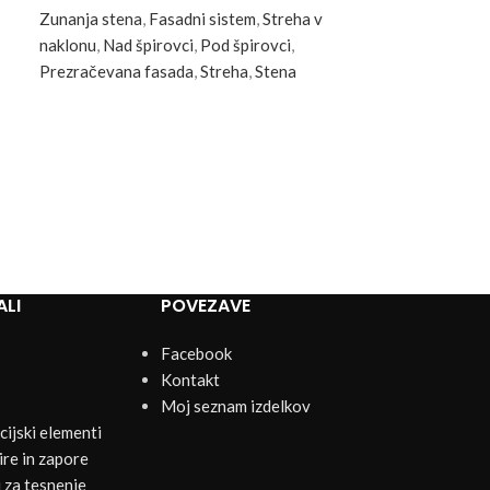
Zunanja stena
,
Fasadni sistem
,
Streha v
naklonu
,
Nad špirovci
,
Pod špirovci
,
Prezračevana fasada
,
Streha
,
Stena
ALI
POVEZAVE
Facebook
Kontakt
Moj seznam izdelkov
ijski elementi
re in zapore
 za tesnenje