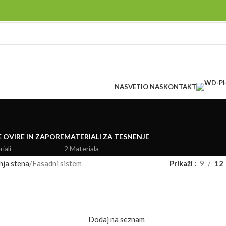
NASVETI
O NAS
KONTAKT
 OVIRE IN ZAPORE
MATERIALI ZA TESNENJE
iali
2 Materiala
nja stena
Fasadni sistem
Prikaži
9
12
Dodaj na seznam