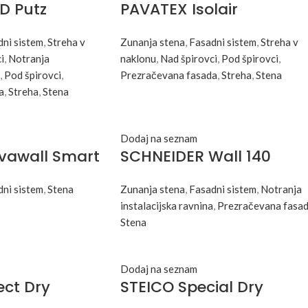
D Putz
PAVATEX Isolair
ni sistem
,
Streha v
Zunanja stena
,
Fasadni sistem
,
Streha v
i
,
Notranja
naklonu
,
Nad špirovci
,
Pod špirovci
,
,
Pod špirovci
,
Prezračevana fasada
,
Streha
,
Stena
a
,
Streha
,
Stena
Dodaj na seznam
vawall Smart
SCHNEIDER Wall 140
ni sistem
,
Stena
Zunanja stena
,
Fasadni sistem
,
Notranja
instalacijska ravnina
,
Prezračevana fasa
Stena
Dodaj na seznam
ect Dry
STEICO Special Dry