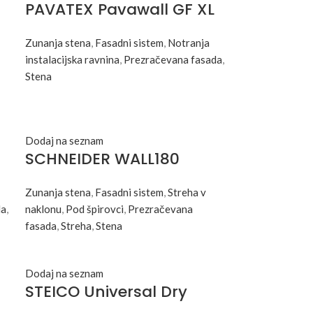
PAVATEX Pavawall GF XL
Zunanja stena
,
Fasadni sistem
,
Notranja
instalacijska ravnina
,
Prezračevana fasada
,
Stena
Dodaj na seznam
SCHNEIDER WALL180
Zunanja stena
,
Fasadni sistem
,
Streha v
da
,
naklonu
,
Pod špirovci
,
Prezračevana
fasada
,
Streha
,
Stena
Dodaj na seznam
STEICO Universal Dry