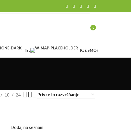
0
items
TEL
KJE SMO?
18
24
Dodaj na seznam