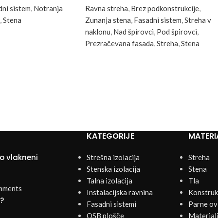
ni sistem
,
Notranja
Ravna streha
,
Brez podkonstrukcije
,
,
Stena
Zunanja stena
,
Fasadni sistem
,
Streha v
naklonu
,
Nad špirovci
,
Pod špirovci
,
Prezračevana fasada
,
Streha
,
Stena
KATEGORIJE
MATERI
o vlakneni
Strešna izolacija
Streha
Stenska izolacija
Stena
Talna izolacija
Tla
mments
Instalacijska ravnina
Konstrukc
k?
Fasadni sistemi
Parne ovi
OSB plošče
Materiali