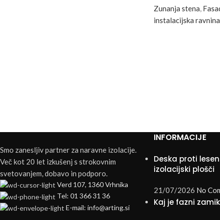
Zunanja stena
,
Fasad
instalacijska ravnina
INFORMACIJE
Smo zanesljiv partner za naravne izolacije.
Deska proti lesen
Več kot 20 let izkušenj s strokovnim
izolacijski plošči
svetovanjem, dobavo in podporo.
Verd 107, 1360 Vrhnika
21/07/2026
No Co
Tel: 01 366 31 36
Kaj je fazni zami
E-mail: info@arting.si