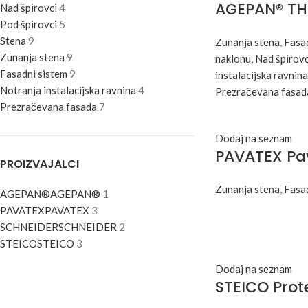
AGEPAN® TH
Nad špirovci
4
Pod špirovci
5
Stena
9
Zunanja stena
,
Fasad
Zunanja stena
9
naklonu
,
Nad špirovc
Fasadni sistem
9
instalacijska ravnina
Notranja instalacijska ravnina
4
Prezračevana fasad
Prezračevana fasada
7
Dodaj na seznam
PAVATEX Pa
PROIZVAJALCI
Zunanja stena
,
Fasad
AGEPAN®
AGEPAN®
1
PAVATEX
PAVATEX
3
SCHNEIDER
SCHNEIDER
2
STEICO
STEICO
3
Dodaj na seznam
STEICO Prot