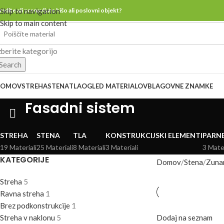
radite ali prenavljate hišo ali poslovni objekt?
Skip to navigation
Skip to main content
zberite kategorijo
Search
DOMOV
STREHA
STENA
TLA
OGLED MATERIALOV
BLAGOVNE ZNAMKE
Fasadni sistem
STREHA
STENA
TLA
KONSTRUKCIJSKI ELEMENTI
PARNE
19 Materiali
25 Materiali
8 Materiali
3 Materiali
3 Mater
KATEGORIJE
Domov
Stena
Zuna
Streha
5
Ravna streha
1
Brez podkonstrukcije
1
Streha v naklonu
5
Dodaj na seznam