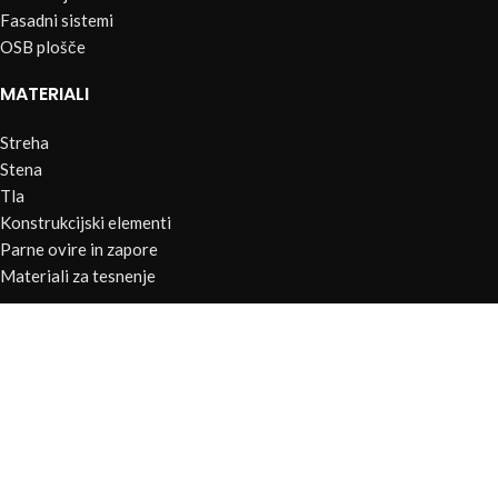
Fasadni sistemi
OSB plošče
MATERIALI
Streha
Stena
Tla
Konstrukcijski elementi
Parne ovire in zapore
Materiali za tesnenje
POVEZAVE
Facebook
Kontakt
Moj seznam izdelkov
Vse pravice pridržane @ 2025 |
Arting d.o.o.