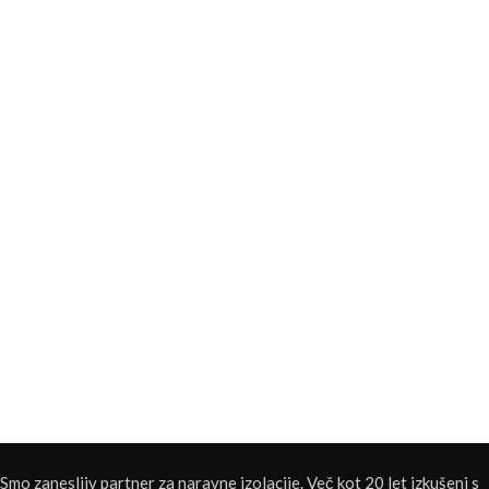
Smo zanesljiv partner za naravne izolacije. Več kot 20 let izkušenj s