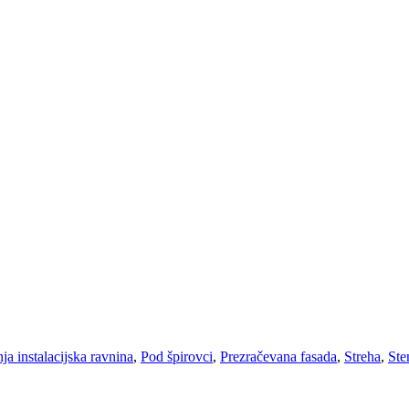
ja instalacijska ravnina
,
Pod špirovci
,
Prezračevana fasada
,
Streha
,
Ste