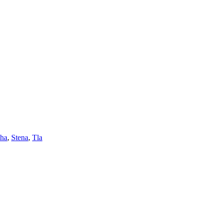
eha
,
Stena
,
Tla