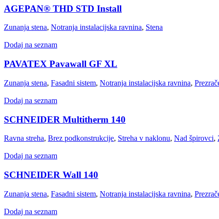
AGEPAN® THD STD Install
Zunanja stena
,
Notranja instalacijska ravnina
,
Stena
Dodaj na seznam
PAVATEX Pavawall GF XL
Zunanja stena
,
Fasadni sistem
,
Notranja instalacijska ravnina
,
Prezrač
Dodaj na seznam
SCHNEIDER Multitherm 140
Ravna streha
,
Brez podkonstrukcije
,
Streha v naklonu
,
Nad špirovci
,
Dodaj na seznam
SCHNEIDER Wall 140
Zunanja stena
,
Fasadni sistem
,
Notranja instalacijska ravnina
,
Prezrač
Dodaj na seznam