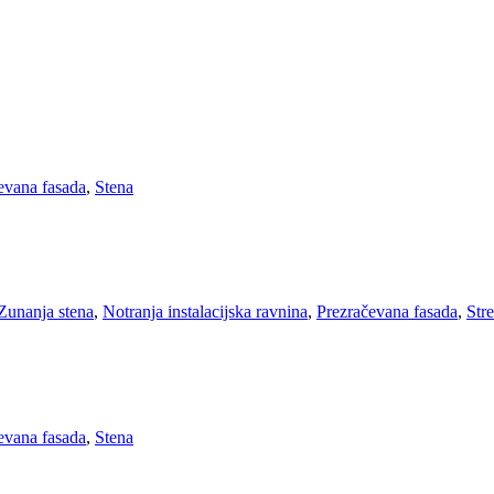
evana fasada
,
Stena
Zunanja stena
,
Notranja instalacijska ravnina
,
Prezračevana fasada
,
Str
evana fasada
,
Stena