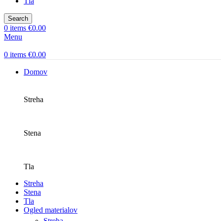
Tla
Search
0
items
€
0.00
Menu
0
items
€
0.00
Domov
Streha
Stena
Tla
Streha
Stena
Tla
Ogled materialov
Streha