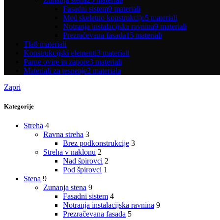
Fasadni sistem
9 materiali
Med skeletno konstrukcijo
5 materiali
Notranja instalacijska ravnina
9 materiali
Prezračevana fasada
15 materiali
Tla
8 materiali
Konstrukcijski elementi
3 materiali
Parne ovire in zapore
3 materiali
Materiali za tesnenje
2 materiala
Zapri
Kategorije
Streha
4
Ravna streha
3
Brez podkonstrukcije
3
Streha v naklonu
2
Nad špirovci
2
Pod špirovci
1
Stena
9
Zunanja stena
9
Fasadni sistem
4
Notranja instalacijska ravnina
9
Prezračevana fasada
5