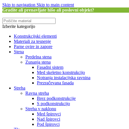
Skip to navigation
Skip to main content
Gradite ali prenavljate hišo ali poslovni objekt?
Izberite kategorijo
Konstrukcijski elementi
Materiali za tesnenje
Parne ovire in zapore
Stena
Predelna stena
Zunanja stena
Fasadni sistem
Med skeletno konstrukcijo
Notranja instalacijska ravnina
Prezračevana fasada
Streha
Ravna streha
Brez podkonstrukcije
S podkonstrukcijo
Streha v naklonu
Med špirovci
Nad špirovci
Pod špirovci