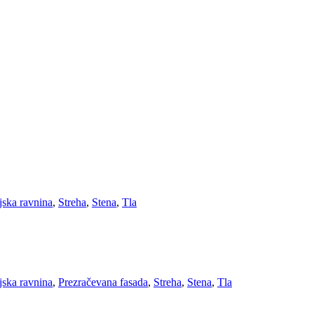
ijska ravnina
,
Streha
,
Stena
,
Tla
ijska ravnina
,
Prezračevana fasada
,
Streha
,
Stena
,
Tla