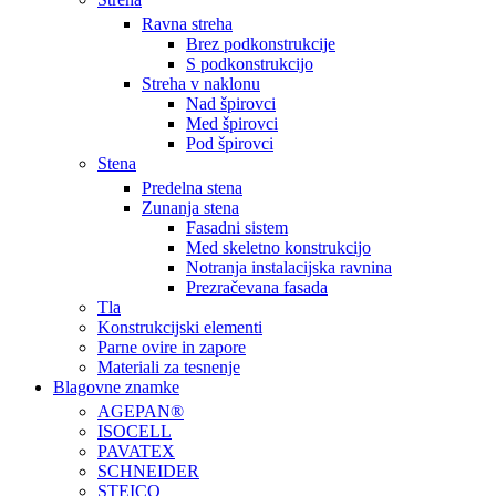
Ravna streha
Brez podkonstrukcije
S podkonstrukcijo
Streha v naklonu
Nad špirovci
Med špirovci
Pod špirovci
Stena
Predelna stena
Zunanja stena
Fasadni sistem
Med skeletno konstrukcijo
Notranja instalacijska ravnina
Prezračevana fasada
Tla
Konstrukcijski elementi
Parne ovire in zapore
Materiali za tesnenje
Blagovne znamke
AGEPAN®
ISOCELL
PAVATEX
SCHNEIDER
STEICO