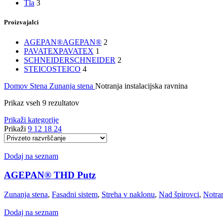
Tla
3
Proizvajalci
AGEPAN®
AGEPAN®
2
PAVATEX
PAVATEX
1
SCHNEIDER
SCHNEIDER
2
STEICO
STEICO
4
Domov
Stena
Zunanja stena
Notranja instalacijska ravnina
Prikaz vseh 9 rezultatov
Prikaži kategorije
Prikaži
9
12
18
24
Dodaj na seznam
AGEPAN® THD Putz
Zunanja stena
,
Fasadni sistem
,
Streha v naklonu
,
Nad špirovci
,
Notran
Dodaj na seznam