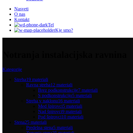
Nasveti
O nas
Kontakt
Tel
Kje smo?
Notranja instalacijska ravnina
Kategorije
Streha
19 materiali
Ravna streha
12 materiali
Brez podkonstrukcije
7 materiali
S podkonstrukcijo
5 materiali
Streha v naklonu
16 materiali
Med špirovci
5 materiali
Nad špirovci
9 materiali
Pod špirovci
10 materiali
Stena
25 materiali
Predelna stena
5 materiali
Zunanja stena
25 materiali